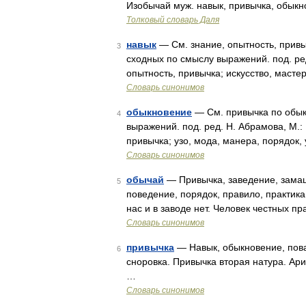
Изобычай муж. навык, привычка, обык
Толковый словарь Даля
навык
— См. знание, опытность, привы
3
сходных по смыслу выражений. под. ред
опытность, привычка; искусство, масте
Словарь синонимов
обыкновение
— См. привычка по обык
4
выражений. под. ред. Н. Абрамова, М.:
привычка; узо, мода, манера, порядок,
Словарь синонимов
обычай
— Привычка, заведение, замашк
5
поведение, порядок, правило, практика
нас и в заводе нет. Человек честных п
Словарь синонимов
привычка
— Навык, обыкновение, пова
6
сноровка. Привычка вторая натура. Ари
…
Словарь синонимов