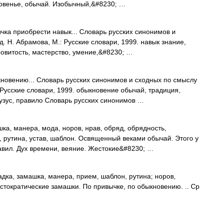
новенье, обычай. Изобычный,&#8230; …
чка приобрести навык... Словарь русских синонимов и
. Н. Абрамова, М.: Русские словари, 1999. навык знание,
ровитость, мастерство, умение,&#8230; …
новению... Словарь русских синонимов и сходных по смыслу
 Русские словари, 1999. обыкновение обычай, традиция,
 узус, правило Словарь русских синонимов …
а, манера, мода, норов, нрав, обряд, обрядность,
, рутина, устав, шаблон. Освященный веками обычай. Этого у
равил. Дух времени, веяние. Жестокие&#8230; …
дка, замашка, манера, прием, шаблон, рутина; норов,
стократические замашки. По привычке, по обыкновению. .. Ср