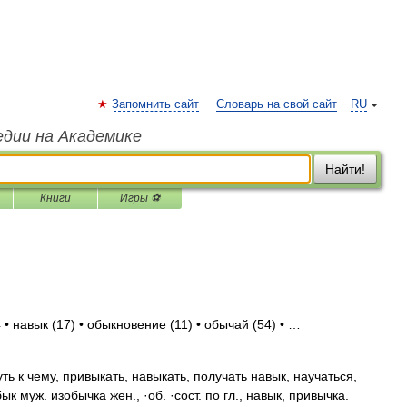
Запомнить сайт
Словарь на свой сайт
RU
едии на Академике
Найти!
Книги
Игры ⚽
• навык (17) • обыкновение (11) • обычай (54) • …
к чему, привыкать, навыкать, получать навык, научаться,
ык муж. изобычка жен., ·об. ·сост. по гл., навык, привычка.