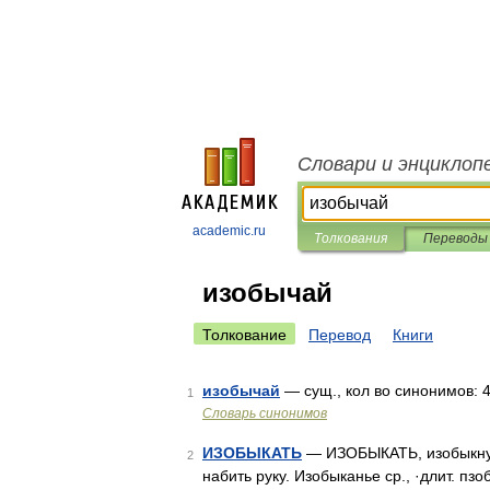
Словари и энциклоп
academic.ru
Толкования
Переводы
изобычай
Толкование
Перевод
Книги
изобычай
— сущ., кол во синонимов: 4 
1
Словарь синонимов
ИЗОБЫКАТЬ
— ИЗОБЫКАТЬ, изобыкнуть 
2
набить руку. Изобыканье ср., ·длит. пзоб