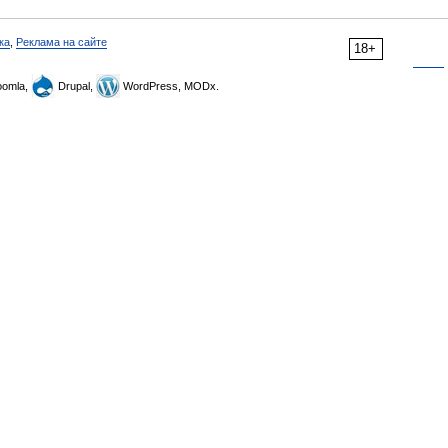
ка
,
Реклама на сайте
18+
omla,
Drupal,
WordPress, MODx.